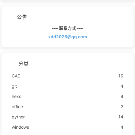
公告
--- 联系方式 ---
xdd2026@qq.com
分类
CAE
16
git
4
hexo
9
office
2
python
14
windows
4