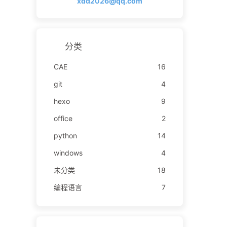
xdd2026@qq.com
分类
CAE
16
git
4
hexo
9
office
2
python
14
windows
4
未分类
18
编程语言
7