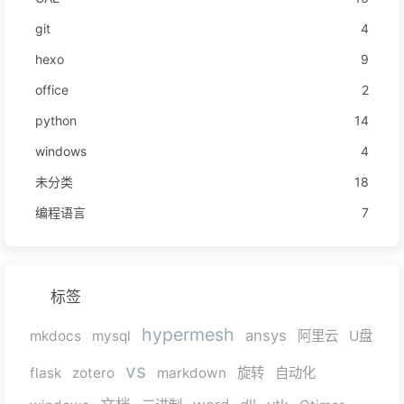
git
4
hexo
9
office
2
python
14
windows
4
未分类
18
编程语言
7
标签
hypermesh
ansys
mkdocs
mysql
阿里云
U盘
vs
flask
zotero
markdown
旋转
自动化