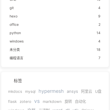
git
4
hexo
9
office
2
python
14
windows
4
未分类
18
编程语言
7
标签
hypermesh
ansys
mkdocs
mysql
阿里云
U盘
vs
flask
zotero
markdown
旋转
自动化