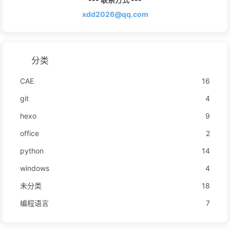
xdd2026@qq.com
分类
CAE
16
git
4
hexo
9
office
2
python
14
windows
4
未分类
18
编程语言
7