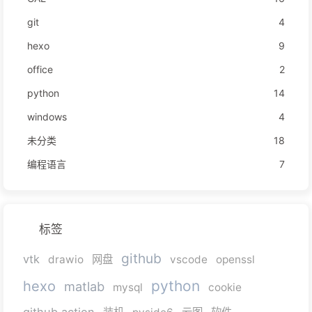
git
4
hexo
9
office
2
python
14
windows
4
未分类
18
编程语言
7
标签
github
vtk
drawio
网盘
vscode
openssl
python
hexo
matlab
mysql
cookie