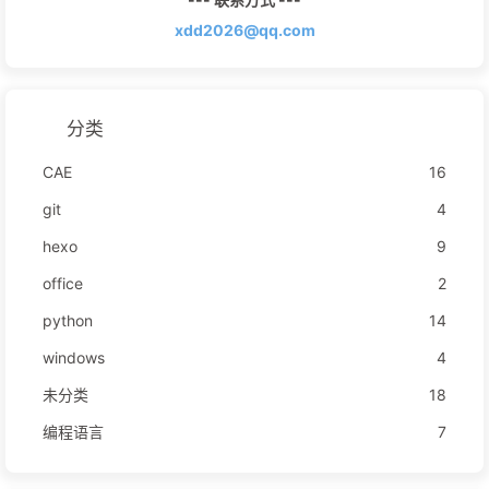
xdd2026@qq.com
分类
CAE
16
git
4
hexo
9
office
2
python
14
windows
4
未分类
18
编程语言
7