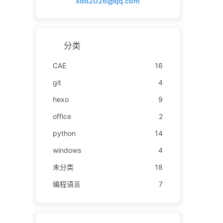
xdd2026@qq.com
分类
CAE
16
git
4
hexo
9
office
2
python
14
windows
4
未分类
18
编程语言
7