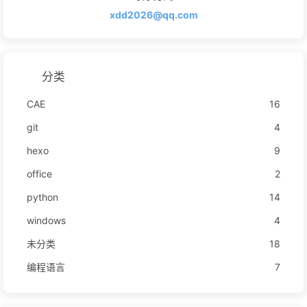
xdd2026@qq.com
分类
CAE
16
git
4
hexo
9
office
2
python
14
windows
4
未分类
18
编程语言
7