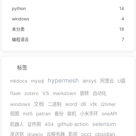
python
14
windows
4
未分类
18
编程语言
7
标签
hypermesh
ansys
mkdocs
mysql
阿里云
U盘
vs
flask
zotero
markdown
旋转
自动化
文档
word
dll
vtk
windows
二进制
Qtimer
视图
md5
patran
备份
装机
小米手环
oneAPI
selenium
github action
机器人
证件照
404
occt
obsidian
发送到
drawio
云服务器
影视