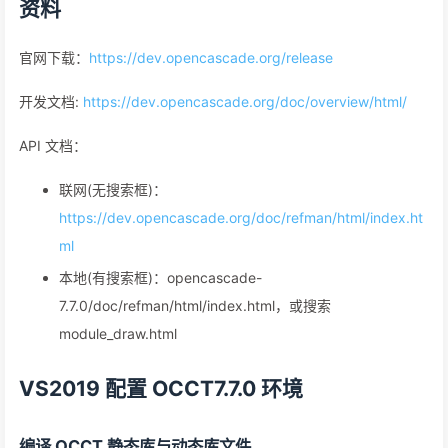
资料
官网下载：
https://dev.opencascade.org/release
开发文档:
https://dev.opencascade.org/doc/overview/html/
API 文档：
联网(无搜索框)：
https://dev.opencascade.org/doc/refman/html/index.ht
ml
本地(有搜索框)：opencascade-
7.7.0/doc/refman/html/index.html，或搜索
module_draw.html
VS2019 配置 OCCT7.7.0 环境
编译 OCCT 静态库与动态库文件