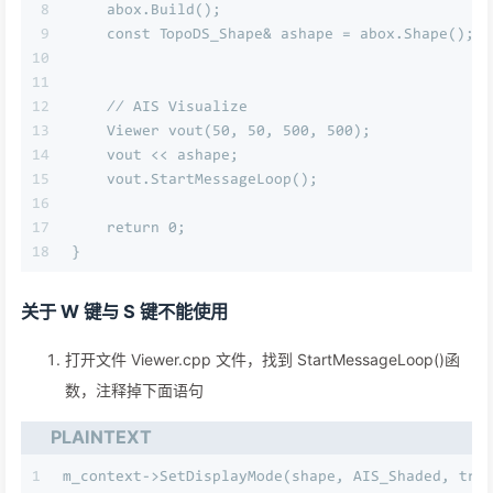
8
    abox.Build();
9
    const TopoDS_Shape& ashape = abox.Shape();
10
11
12
    // AIS Visualize
13
    Viewer vout(50, 50, 500, 500);
14
    vout << ashape;
15
    vout.StartMessageLoop();
16
17
    return 0;
18
}
关于 W 键与 S 键不能使用
打开文件 Viewer.cpp 文件，找到 StartMessageLoop()函
数，注释掉下面语句
PLAINTEXT
1
m_context->SetDisplayMode(shape, AIS_Shaded, tru