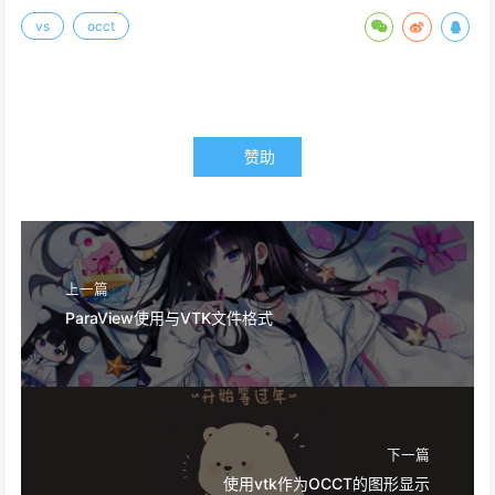
vs
occt
赞助
上一篇
ParaView使用与VTK文件格式
下一篇
使用vtk作为OCCT的图形显示