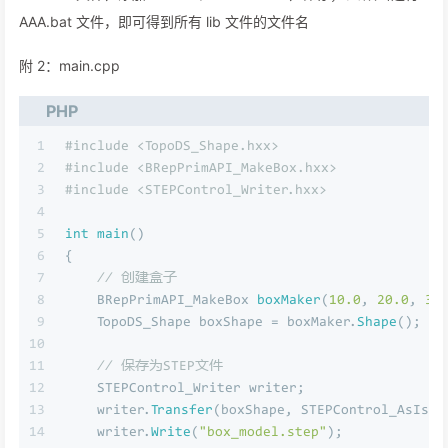
AAA.bat 文件，即可得到所有 lib 文件的文件名
附 2：main.cpp
PHP
1
#include <TopoDS_Shape.hxx>
2
#include <BRepPrimAPI_MakeBox.hxx>
3
#include <STEPControl_Writer.hxx>
4
5
int
main
()
6
{
7
// 创建盒子
8
    BRepPrimAPI_MakeBox 
boxMaker
(
10.0
, 
20.0
, 
30
9
    TopoDS_Shape boxShape = boxMaker.
Shape
();
10
11
// 保存为STEP文件
12
    STEPControl_Writer writer;
13
    writer.
Transfer
(boxShape, STEPControl_AsIs);
14
    writer.
Write
(
"box_model.step"
);