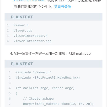
到我们新建的四个文件中。
蓝奏云备份
PLAINTEXT
1
Viewer.h
2
Viewer.cpp
3
ViewerInteractor.h
4
ViewerInteractor.cpp
VS—源文件—右键—添加—新建项，创建 main.cpp
PLAINTEXT
1
#include "Viewer.h"
2
#include <BRepPrimAPI_MakeBox.hxx>
3
4
int main(int argc, char** argv)
5
{
6
    // Cteate ashape
7
    BRepPrimAPI_MakeBox abox(10, 10, 20);