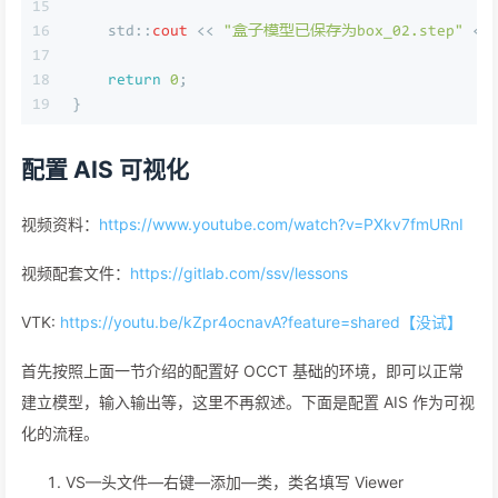
15
16
    std::
cout
 << 
"盒子模型已保存为box_02.step"
 <<
17
18
return
0
;
19
}
配置 AIS 可视化
视频资料：
https://www.youtube.com/watch?v=PXkv7fmURnI
视频配套文件：
https://gitlab.com/ssv/lessons
VTK:
https://youtu.be/kZpr4ocnavA?feature=shared【没试】
首先按照上面一节介绍的配置好 OCCT 基础的环境，即可以正常
建立模型，输入输出等，这里不再叙述。下面是配置 AIS 作为可视
化的流程。
VS—头文件—右键—添加—类，类名填写 Viewer