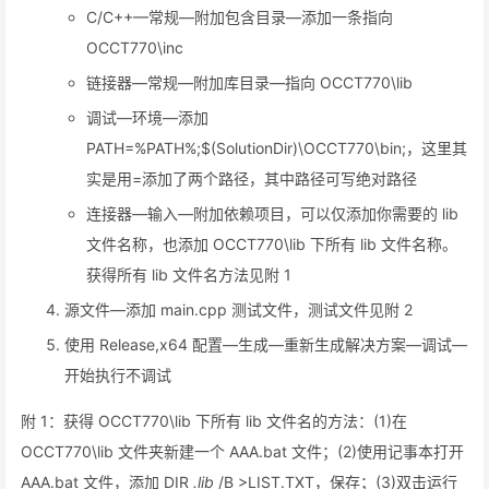
C/C++—常规—附加包含目录—添加一条指向
OCCT770\inc
链接器—常规—附加库目录—指向 OCCT770\lib
调试—环境—添加
PATH=%PATH%;$(SolutionDir)\OCCT770\bin;，这里其
实是用=添加了两个路径，其中路径可写绝对路径
连接器—输入—附加依赖项目，可以仅添加你需要的 lib
文件名称，也添加 OCCT770\lib 下所有 lib 文件名称。
获得所有 lib 文件名方法见附 1
源文件—添加 main.cpp 测试文件，测试文件见附 2
使用 Release,x64 配置—生成—重新生成解决方案—调试—
开始执行不调试
附 1：获得 OCCT770\lib 下所有 lib 文件名的方法：(1)在
OCCT770\lib 文件夹新建一个 AAA.bat 文件；(2)使用记事本打开
AAA.bat 文件，添加 DIR
.lib
/B >LIST.TXT，保存；(3)双击运行