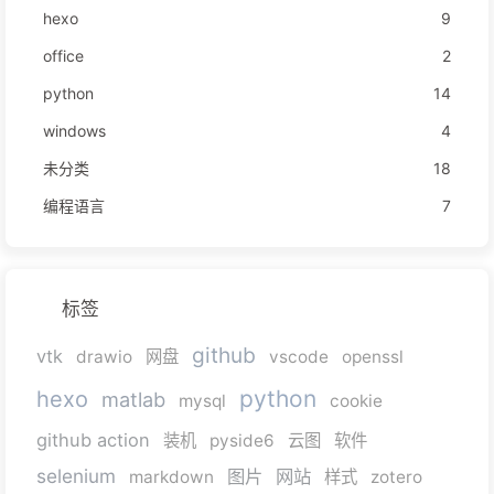
hexo
9
office
2
python
14
windows
4
未分类
18
编程语言
7
标签
github
vtk
drawio
网盘
vscode
openssl
python
hexo
matlab
mysql
cookie
github action
装机
pyside6
云图
软件
selenium
图片
网站
markdown
样式
zotero