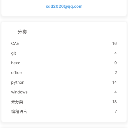
xdd2026@qq.com
分类
CAE
16
git
4
hexo
9
office
2
python
14
windows
4
未分类
18
编程语言
7