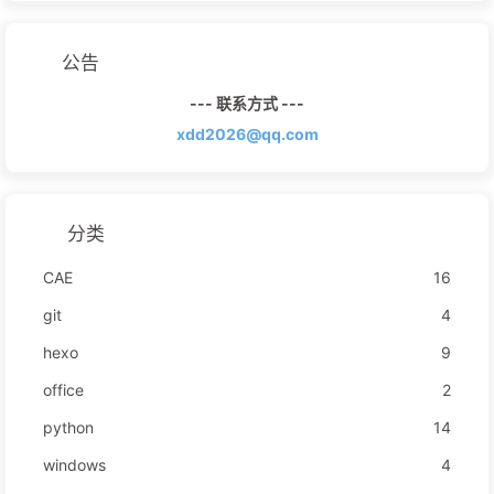
公告
--- 联系方式 ---
xdd2026@qq.com
分类
CAE
16
git
4
hexo
9
office
2
python
14
windows
4