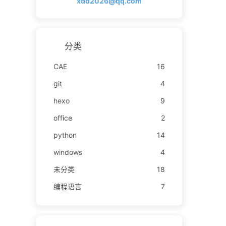
xdd2026@qq.com
分类
CAE
16
git
4
hexo
9
office
2
python
14
windows
4
未分类
18
编程语言
7