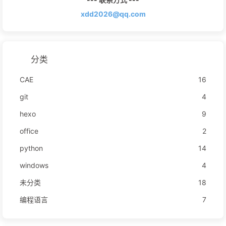
xdd2026@qq.com
分类
CAE
16
git
4
hexo
9
office
2
python
14
windows
4
未分类
18
编程语言
7