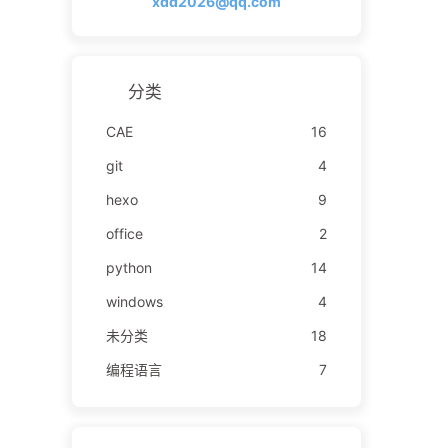
xdd2026@qq.com
分类
CAE
16
git
4
hexo
9
office
2
python
14
windows
4
未分类
18
编程语言
7