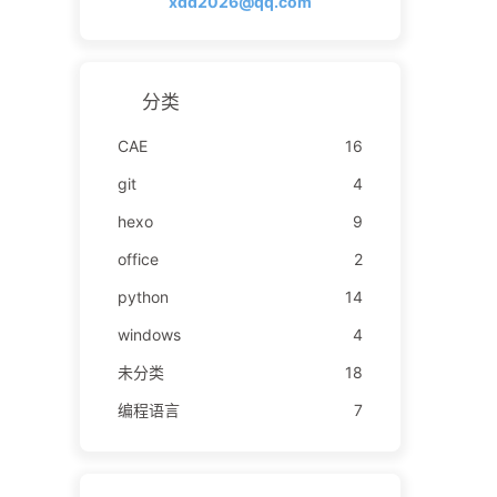
xdd2026@qq.com
分类
CAE
16
git
4
hexo
9
office
2
python
14
windows
4
未分类
18
编程语言
7