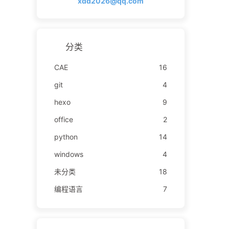
xdd2026@qq.com
分类
CAE
16
git
4
hexo
9
office
2
python
14
windows
4
未分类
18
编程语言
7