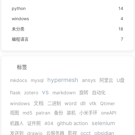
python
14
windows
4
未分类
18
编程语言
7
标签
hypermesh
ansys
mkdocs
mysql
阿里云
U盘
vs
flask
zotero
markdown
旋转
自动化
文档
word
dll
vtk
windows
二进制
Qtimer
视图
md5
patran
备份
装机
小米手环
oneAPI
selenium
github action
机器人
证件照
404
occt
obsidian
发送到
drawio
云服务器
影视