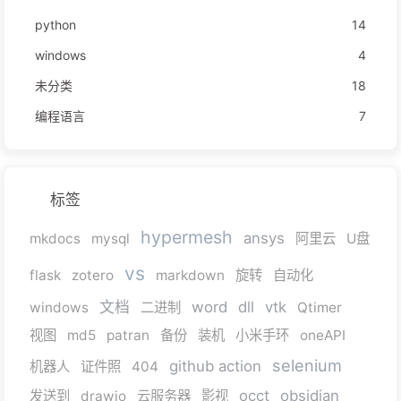
python
14
windows
4
未分类
18
编程语言
7
标签
hypermesh
ansys
mkdocs
mysql
阿里云
U盘
vs
flask
zotero
markdown
旋转
自动化
文档
word
dll
vtk
windows
二进制
Qtimer
视图
md5
patran
备份
装机
小米手环
oneAPI
selenium
github action
机器人
证件照
404
occt
obsidian
发送到
drawio
云服务器
影视