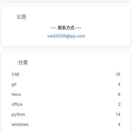
公告
--- 联系方式 ---
xdd2026@qq.com
分类
CAE
16
git
4
hexo
9
office
2
python
14
windows
4